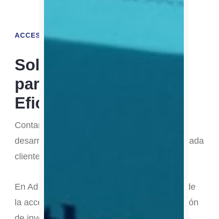
ACCESO A TU STOCK EN LÍNEA
Soluciones Digitales
para una Gestión
Eficiente
Contamos con un SGA propio, un software
desarrollado internamente que se adapta a cada
cliente.
En Ad Astra, comprendemos la importancia de
la accesibilidad y la transparencia en la gestión
de inventario. Es por eso que ofrecemos a