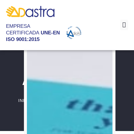
EMPRESA
CERTIFICADA
UNE-EN
ISO 9001:2015
Sob
Almacén Online
•
•
INICIO
SERVICIOS
ALMACÉN ONLINE